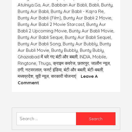
Atulniya.ga
,
Aur
,
Babban Aur Babli
,
Babli
,
Bunty
,
Bunty Aur Babli
,
Bunty Aur Babli - Kajra Re
,
Bunty Aur Babli (film)
,
Bunty Aur Babli 2 Movie
,
Bunty Aur Babli 2 Movie Starcast
,
Bunty Aur
Babli 2 Upcoming Movie
,
Bunty Aur Babli Movie
,
Bunty Aur Babli Seque
,
Bunty Aur Babli Sequel
,
Bunty Aur Babli Song
,
Bunty Aur Bubbly
,
Bunty
Aur Bubli Movie
,
Bunty Bubbly
,
Bunty Bubly
,
Ghaziabad में धरे गए बंटी और बबली
,
INDIA
,
Mobile
,
Ringtone
,
Thugs
,
क्राइम कवरेज
,
छतरपुर
,
जालौन न्यूज
,
ठगी
,
नटवरलाल
,
फर्स्ट इंडिया
,
बंटी और बबली
,
बंटी-बबली
,
मध्यप्रदेश
,
यूपी न्यूज
,
सरकारी योजनाएं
Leave A
On
Comment
बंटी
के
मोबाइल
की
रिंगटोन
Search
for: