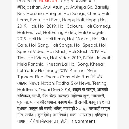
Posted in
HUMOUR
Tagged
#फागण #dj
#rajasthani
,
Atul
,
Atulniya
,
Atulniya.ga
,
Bareilly
Rss
,
Barsana
,
Bhojpuri Holi Songs
,
Cheap Holi
Items
,
Every Holi Ever
,
Happy Holi
,
Happy Holi
2019
,
Holi
,
Holi 2019
,
Holi Colours
,
Holi Comedy
,
Holi Festival
,
Holi Funny Video
,
Holi Gadgets
2019
,
Holi Hai
,
Holi Items
,
Holi Market
,
Holi Skin
Care
,
Holi Song
,
Holi Songs
,
Holi Special
,
Holi
Special Video
,
Holi Stash
,
Holi Stash 2019
,
Holi
Tips
,
Holi Video
,
Holi Video 2019
,
INDIA
,
Jasnath
Mela Panchla
,
Khesari Lal Holi Song
,
Khesari
Lal Yadav Holi Song 2019
,
Krishna
,
Mele
Tyohaar Reet Exams Constable Ras मेले और
त्योहार
,
News Nation
,
Radha
,
Skv News
,
Testing
Holi Items
,
Yedai Devi 2018
,
आइल बा फागुन
,
आजको
राशिफल
,
गान्धी
,
गीत
,
चेत्र नवरात्र महोत्सव शुरू
,
नवरात्री
,
प्रकाश
,
फागण और धमाल
,
फागण मेहन्दी राचणी
,
फागुन २९ गते
बुधबार
,
फागुन की मस्ती
,
भक्ति
,
मारवाड़ी Song
,
मारवाड़ी फागुन
गीत
,
राठौड़। कुलदेवी। नागनेच्यां। माता। मारवाड़। इतिहास।
On
नागाणा।देवियां।मेहरानगढ़।
,
होली
1 Comment
“चैत्र