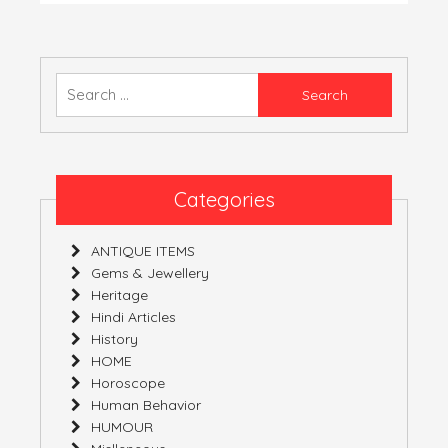
की
चिंता
सबसे
भारी”,
Search
“बुरा
for:
ना
मानो
होली
है”
Categories
ANTIQUE ITEMS
Gems & Jewellery
Heritage
Hindi Articles
History
HOME
Horoscope
Human Behavior
HUMOUR