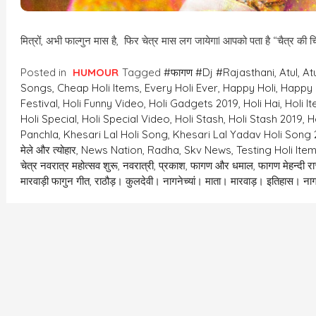
मित्रों, अभी फाल्गुन मास है, फिर चेत्र मास लग जायेगाI आपको पता है “चैत्र की 
Posted in
HUMOUR
Tagged
#फागण #dj #rajasthani
,
Atul
,
At
Songs
,
Cheap Holi Items
,
Every Holi Ever
,
Happy Holi
,
Happy 
Festival
,
Holi Funny Video
,
Holi Gadgets 2019
,
Holi Hai
,
Holi I
Holi Special
,
Holi Special Video
,
Holi Stash
,
Holi Stash 2019
,
H
Panchla
,
Khesari Lal Holi Song
,
Khesari Lal Yadav Holi Song
मेले और त्योहार
,
News Nation
,
Radha
,
Skv News
,
Testing Holi Ite
चेत्र नवरात्र महोत्सव शुरू
,
नवरात्री
,
प्रकाश
,
फागण और धमाल
,
फागण मेहन्दी र
मारवाड़ी फागुन गीत
,
राठौड़। कुलदेवी। नागनेच्यां। माता। मारवाड़। इतिहास। ना