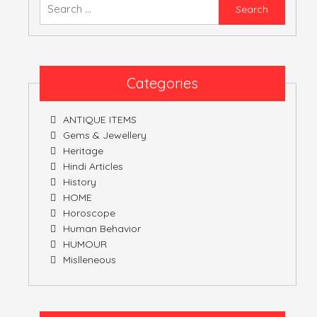
Searc
for:
ATULNIYA THE 
Categories
ANTIQUE ITEMS
Gems & Jewellery
Heritage
Hindi Articles
History
HOME
Horoscope
Human Behavior
HUMOUR
Mislleneous