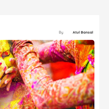
By
Atul Bansal