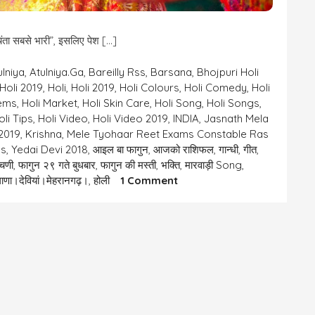
चिंता सबसे भारी”, इसलिए पेश […]
ulniya
,
Atulniya.ga
,
Bareilly Rss
,
Barsana
,
Bhojpuri Holi
Holi 2019
,
Holi
,
Holi 2019
,
Holi Colours
,
Holi Comedy
,
Holi
tems
,
Holi Market
,
Holi Skin Care
,
Holi Song
,
Holi Songs
,
oli Tips
,
Holi Video
,
Holi Video 2019
,
INDIA
,
Jasnath Mela
 2019
,
Krishna
,
Mele Tyohaar Reet Exams Constable Ras
ms
,
Yedai Devi 2018
,
आइल बा फागुन
,
आजको राशिफल
,
गान्धी
,
गीत
,
ाचणी
,
फागुन २९ गते बुधबार
,
फागुन की मस्ती
,
भक्ति
,
मारवाड़ी Song
,
On
गाणा।देवियां।मेहरानगढ़।
,
होली
1 Comment
“चैत्र
की
चिंता
सबसे
भारी”,
“बुरा
ना
मानो