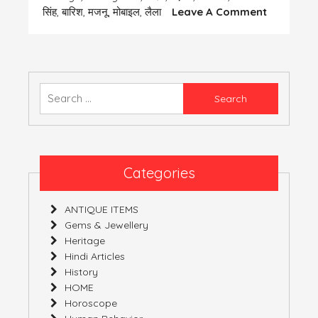
On
सिंह
,
बारिश
,
मजनू
,
मोबाइल
,
लैला
Leave A Comment
बस
यूंही
ना
जाने
क्यों
Search
for:
Categories
ANTIQUE ITEMS
Gems & Jewellery
Heritage
Hindi Articles
History
HOME
Horoscope