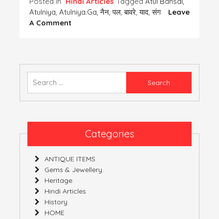
Posted in
Hindi Articles
Tagged
Atul Bansal
,
Atulniya
,
Atulniya.ga
,
नैन
,
पल
,
बावरे
,
याद
,
संग
Leave
On
A Comment
पता
नहीं
ना
जाने
क्यों
Search
भर
for:
आते
हैं
तुम्हारे
संग
Categories
बिताए
पलों
ANTIQUE ITEMS
को
Gems & Jewellery
याद
Heritage
करके
Hindi Articles
यह
History
बाबरे
HOME
नैन!!