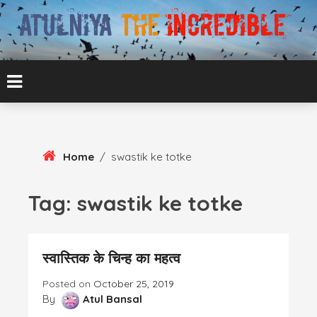
Skip
To
Content
ATUL BANSAL AGRA
ATULNIYA THE
INCREDIBLE
Home
/
swastik ke totke
Tag:
swastik ke totke
स्वास्तिक के चिन्ह का महत्व
Posted on
October 25, 2019
By
Atul Bansal