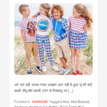
अरे एक बड़ी अजब-गजब उलझन आन पड़ी है हुआ यूं की बंटी,
बबली, दीपू और लवली, ट्रेन से टिम्बकटू जा […]
Posted in
HUMOUR
Tagged
Atul
,
Atul Bansal
,
Atulniya
,
Atulniya.ga
,
Bably
,
Best Train
,
Big