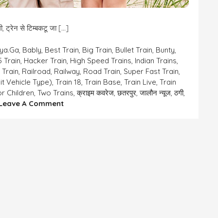
 ट्रेन से टिम्बकटू जा […]
iya.ga
,
Bably
,
Best Train
,
Big Train
,
Bullet Train
,
Bunty
,
5 Train
,
Hacker Train
,
High Speed Trains
,
Indian Trains
,
 Train
,
Railroad
,
Railway
,
Road Train
,
Super Fast Train
,
it Vehicle Type)
,
Train 18
,
Train Base
,
Train Live
,
Train
or Children
,
Two Trains
,
क्राइम कवरेज
,
छतरपुर
,
जालौन न्यूज
,
ठगी
,
On
Leave A Comment
अजब
गजब
उलझन