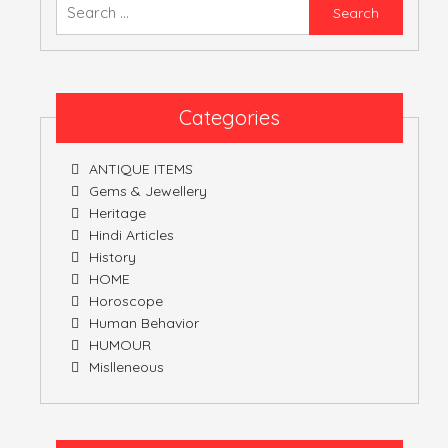
Searc
for:
ATULNIYA THE 
Categories
ANTIQUE ITEMS
Gems & Jewellery
Heritage
Hindi Articles
History
HOME
Horoscope
Human Behavior
HUMOUR
Mislleneous