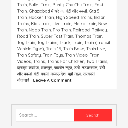
Train
,
Bullet Train
,
Bunty
,
Chu Chu Train
,
Fast
Train
,
Ghaziabad में धरे गए बंटी और बबली
,
Gta 5
Train
,
Hacker Train
,
High Speed Trains
,
Indian
Trains
,
Kids Train
,
Live Train
,
Metro Train
,
New
Train
,
Noob Train
,
Pro Train
,
Railroad
,
Railway
,
Road Train
,
Super Fast Train
,
Thomas Train
,
Toy Train
,
Toy Trains
,
Track
,
Train
,
Train (transit
Vehicle Type)
,
Train 18
,
Train Base
,
Train Live
,
Train Safety
,
Train Toys
,
Train Video
,
Train
Videos
,
Trains
,
Trains For Children
,
Two Trains
,
क्राइम कवरेज
,
छतरपुर
,
जालौन न्यूज
,
ठगी
,
नटवरलाल
,
बंटी
और बबली
,
बंटी-बबली
,
मध्यप्रदेश
,
यूपी न्यूज
,
सरकारी
On
योजनाएं
Leave A Comment
अजब
गजब
उलझन
Search
for: