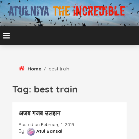
Skip
To
Content
ATUL BANSAL AGRA
ATULNIYA THE
INCREDIBLE
Home
/
best train
Tag:
best train
अजब गजब उलझन
Posted on
February 1, 2019
By
Atul Bansal