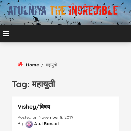
Skip
To
Content
ATUL BANSAL AGRA
ATULNIYA THE
INCREDIBLE
Home
/
महायुती
Tag:
महायुती
Vishey/विषय
Posted on
November 8, 2019
By
Atul Bansal