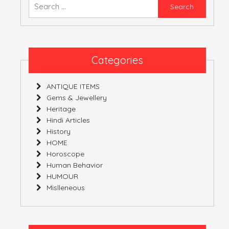
Searc
for:
ATULNIYA THE 
Categories
ANTIQUE ITEMS
Gems & Jewellery
Heritage
Hindi Articles
History
HOME
Horoscope
Human Behavior
HUMOUR
Mislleneous