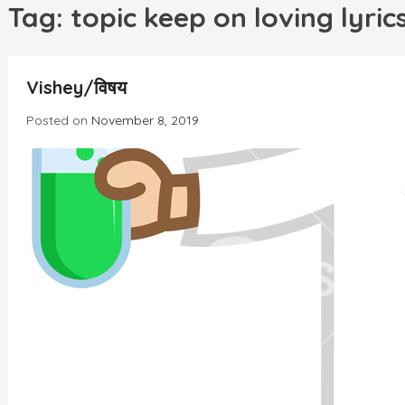
h
Tag:
topic keep on loving lyric
INCREDIBLE
Vishey/विषय
Posted on
November 8, 2019