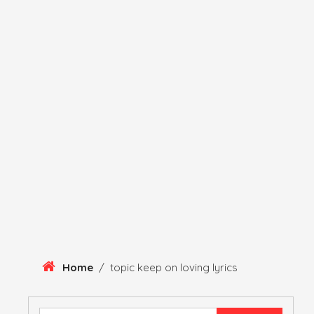
Skip
To
Content
HERITAGE
HISTORY
ANTIQUE ITEMS
HUMA
Home
/
topic keep on loving lyrics