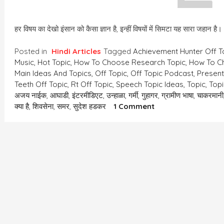
हर विषय का देखो इंसान को कैसा ज्ञान है, इन्हीं विषयों में सिमटा यह सारा जहान ह
Posted in
Hindi Articles
Tagged
Achievement Hunter Off T
Music
,
Hot Topic
,
How To Choose Research Topic
,
How To C
Main Ideas And Topics
,
Off Topic
,
Off Topic Podcast
,
Present
Teeth Off Topic
,
Rt Off Topic
,
Speech Topic Ideas
,
Topic
,
Topi
अजय नाईक
,
आघाडी
,
इंटरमीडिएट
,
उन्हाळा
,
गर्मी
,
गुहागर
,
ग्रामीण भाषा
,
चाकरमानी
On
क्या है
,
शिवसेना
,
समर
,
सुदेश हडकर
1 Comment
Vishey/
विषय