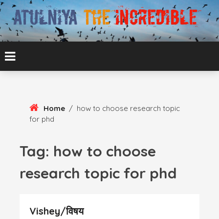
Skip
To
Content
ATUL BANSAL AGRA
ATULNIYA THE
INCREDIBLE
Home
/
how to choose research topic
for phd
Tag:
how to choose
research topic for phd
Vishey/विषय